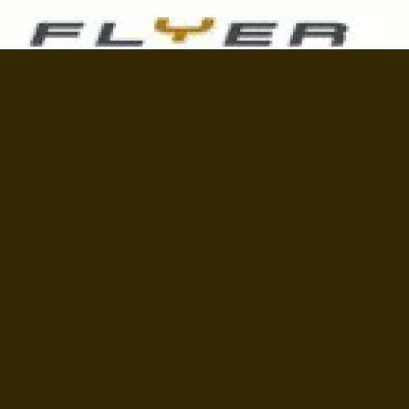
23.08.2007
Bonnes affaires: modèles Flyer d'occasion jusqu'à mi-
octobre.
«
1
2
...
48
49
50
51
52
53
54
55
56
»