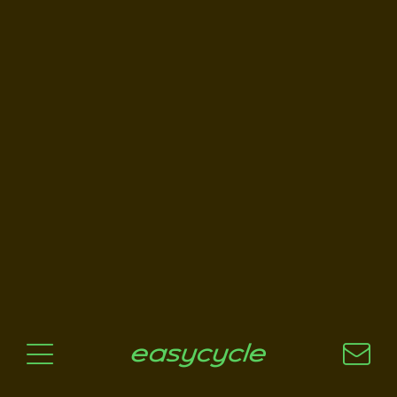
Pourquoi un vélo électrique?
Aspects techniques
Les choix technologiques
Nos critères de sélection
Questions / Réponses
A jour
News