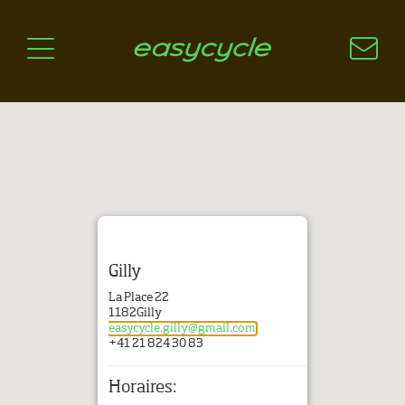
Pourquoi un vélo électrique?
Aspects techniques
Les choix technologiques
Nos critères de sélection
Questions / Réponses
A jour
News
Gilly
La Place 22
1182
Gilly
easycycle.gilly@gmail.com
+41 21 824 30 83
Horaires: