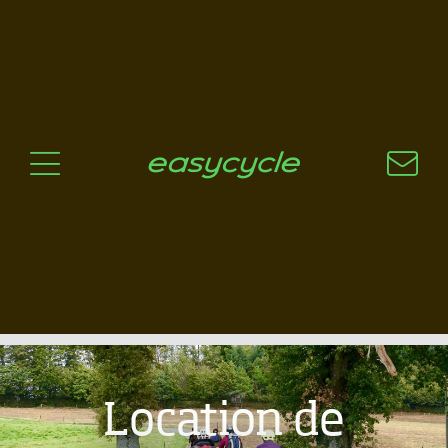
Pourquoi un vélo électrique?
Aspects techniques
Les choix technologiques
Nos critères de sélection
Questions / Réponses
A jour
News
Location de