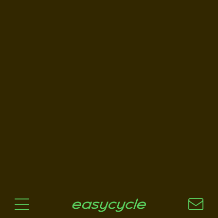
Pourquoi un vélo électrique?
Aspects techniques
Les choix technologiques
Nos critères de sélection
Questions / Réponses
A jour
News