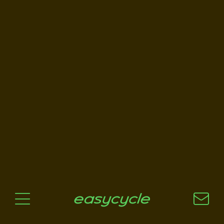
Pourquoi un vélo électrique?
Aspects techniques
Les choix technologiques
Nos critères de sélection
Questions / Réponses
A jour
News