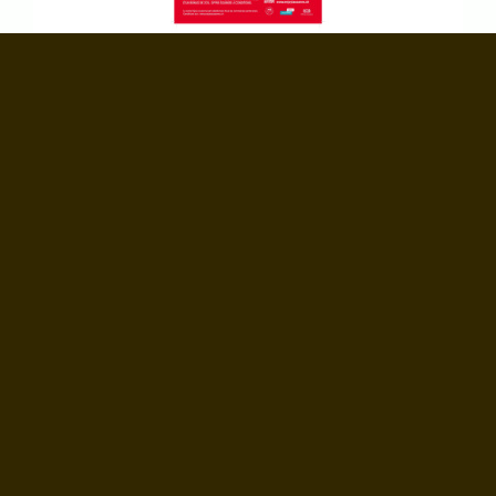
21.08.2023
20% de rabais supplémentaire avec la carte Enjoy !
Dès le 21 août !
«
1
2
3
4
5
6
7
8
...
55
56
»
Gilly