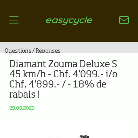
Pourquoi un vélo électrique?
Aspects techniques
Les choix technologiques
Nos critères de sélection
Questions / Réponses
Diamant Zouma Deluxe S
A jour
45 km/h - Chf. 4'099.- i/o
News
Chf. 4'899.- / - 18% de
rabais !
29.09.2023