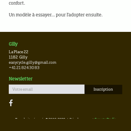
confort.
Un modèle à essayer... pour l'adopter ensuite.
Gilly
La Place 22
1182
Gilly
easycycle.gilly@gmail.com
+41 21 824 30 83
Newsletter
Tous droits réservés © 2006-2026
Développement
Cometa Studio
Design
CHAT&SA
Rédaction
microtxt
v2.2.2-08a7193