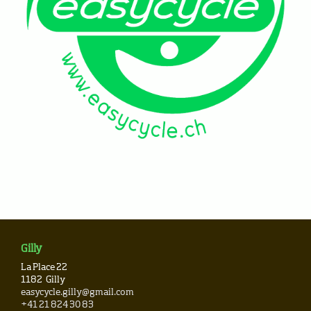
Gilly
La Place 22
1182
Gilly
easycycle.gilly@gmail.com
+41 21 824 30 83