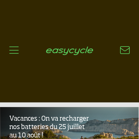
Pourquoi un vélo électrique?
Aspects techniques
Les choix technologiques
Nos critères de sélection
Questions / Réponses
A jour
News
Mondraker Crafty Carbon R
à tester à Gilly !!