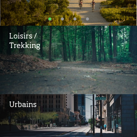
Loisirs /
Trekking
Urbains