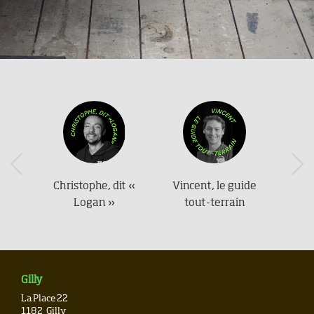
Previous
Nex
Christophe, dit «
Vincent, le guide
Logan »
tout-terrain
Gilly
La Place 22
1182
Gilly